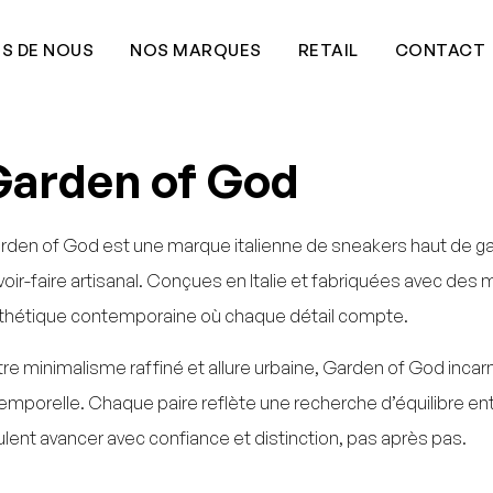
S DE NOUS
NOS MARQUES
RETAIL
CONTACT
Garden of God
rden of God est une marque italienne de sneakers haut de g
voir-faire artisanal. Conçues en Italie et fabriquées avec des
thétique contemporaine où chaque détail compte.
tre minimalisme raffiné et allure urbaine, Garden of God incar
temporelle. Chaque paire reflète une recherche d’équilibre entr
ulent avancer avec confiance et distinction, pas après pas.