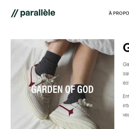
À PROPO
Ga
sa
es
En
in
ve