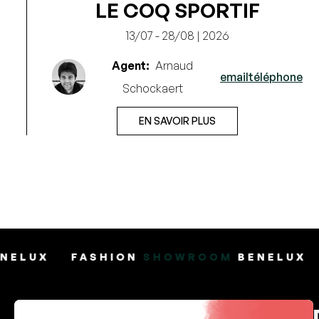
LE COQ SPORTIF
13/07 - 28/08 | 2026
Agent:
Arnaud
e
email
téléphone
Schockaert
EN SAVOIR PLUS
HION
SHOWROOM
BENELUX
FASHION
SH