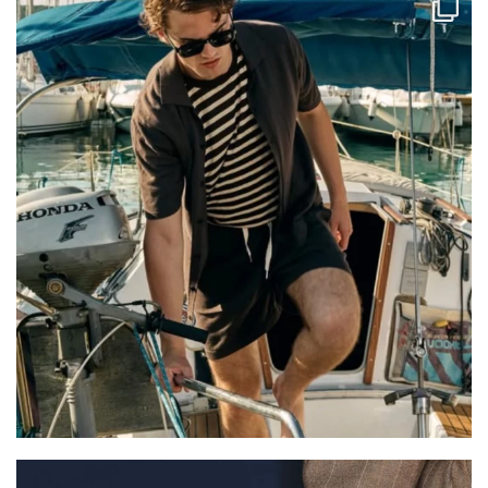
paralleleshowroombenelux
Août 3
paralleleshowroombenelux