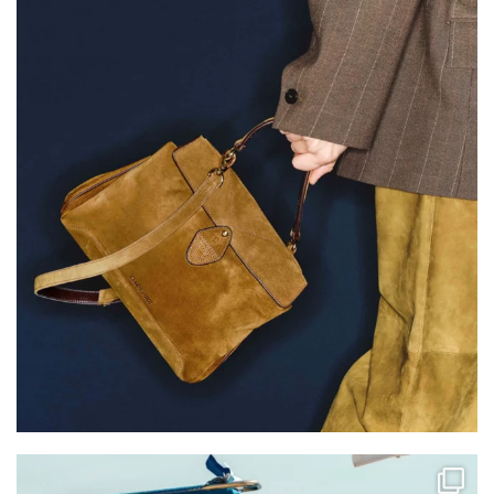
Juil 30
paralleleshowroombenelux