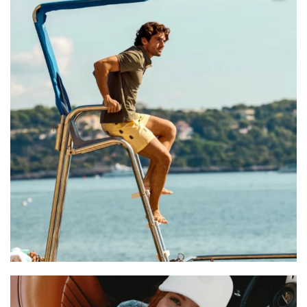
Juil 28
paralleleshowroombenelux