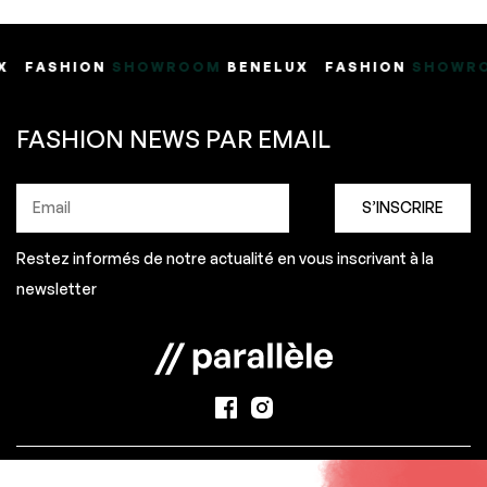
N
SHOWROOM
BENELUX
FASHION
SHOWROOM
BENELU
FASHION NEWS PAR EMAIL
Restez informés de notre actualité en vous inscrivant à la
newsletter
©
Créative Altitude