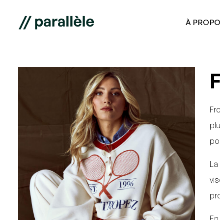
À PROPO
F
Fr
pl
po
La
vi
pr
En