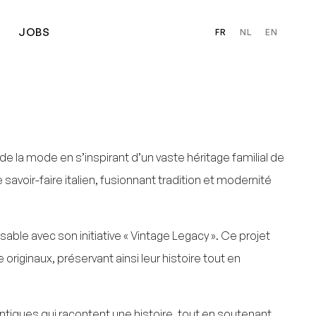
JOBS
FR
NL
EN
de la mode en s’inspirant d’un vaste héritage familial de
savoir-faire italien, fusionnant tradition et modernité
 avec son initiative « Vintage Legacy ». Ce projet
originaux, préservant ainsi leur histoire tout en
ntiques qui racontent une histoire, tout en soutenant