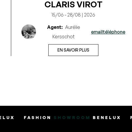
CLARIS VIROT
15/06 - 28/08 | 2026
Agent:
Aurélie
email
téléphone
Kersschot
e
EN SAVOIR PLUS
ION
SHOWROOM
BENELUX
FASHION
SHO