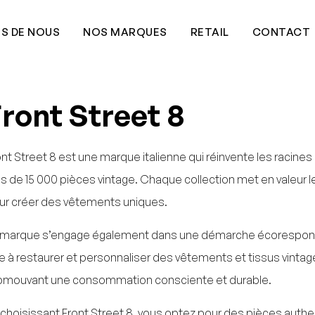
S DE NOUS
NOS MARQUES
RETAIL
CONTACT
ront Street 8
ont Street 8 est une marque italienne qui réinvente les racines 
us de 15 000 pièces vintage. Chaque collection met en valeur le 
ur créer des vêtements uniques.
 marque s’engage également dans une démarche écoresponsable
se à restaurer et personnaliser des vêtements et tissus vintage 
omouvant une consommation consciente et durable.
 choisissant Front Street 8, vous optez pour des pièces authe