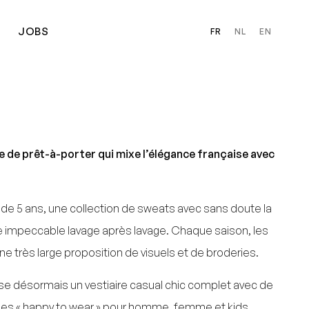
JOBS
FR
NL
EN
 de prêt-à-porter qui mixe l’élégance française avec
de 5 ans, une collection de sweats avec sans doute la
ste impeccable lavage après lavage. Chaque saison, les
très large proposition de visuels et de broderies.
ose désormais un vestiaire casual chic complet avec de
es « happy to wear » pour homme, femme et kids