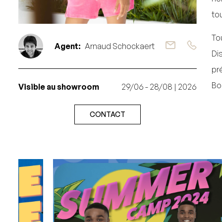
to
To
Agent:
Arnaud Schockaert
Di
pr
Bo
Visible au showroom
29/06 - 28/08 | 2026
CONTACT