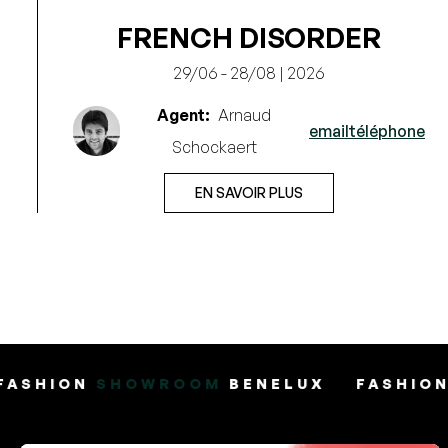
FRENCH DISORDER
29/06 - 28/08 | 2026
Agent:
Arnaud
e
email
téléphone
Schockaert
EN SAVOIR PLUS
OWROOM
BENELUX
FASHION
SHOWROOM