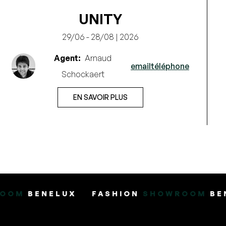
UNITY
29/06 - 28/08 | 2026
Agent:
Arnaud
email
téléphone
Schockaert
EN SAVOIR PLUS
X
FASHION
SHOWROOM
BENELUX
FAS