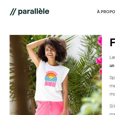
À PROPO
La
un
Sp
me
mo
Si
no