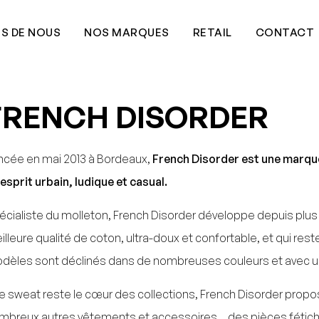
S DE NOUS
NOS MARQUES
RETAIL
CONTACT
FRENCH DISORDER
ncée en mai 2013 à Bordeaux,
French Disorder est une marque
 esprit urbain, ludique et casual.
écialiste du molleton, French Disorder développe depuis plus 
illeure qualité de coton, ultra-doux et confortable, et qui re
dèles sont déclinés dans de nombreuses couleurs et avec une 
 le sweat reste le cœur des collections, French Disorder prop
mbreux autres vêtements et accessoires… des pièces fétich